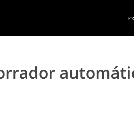
Pr
orrador automáti